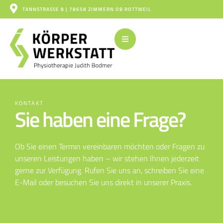
TANNSTRASSE 8 | 78658 ZIMMERN OB ROTTWEIL
KONTAKT
Sie haben eine Frage?
Ob Sie einen Termin vereinbaren möchten oder Fragen zu
unseren Leistungen haben – wir stehen Ihnen jederzeit
gerne zur Verfügung. Rufen Sie uns an, schreiben Sie eine
E-Mail oder besuchen Sie uns direkt in unserer Praxis.